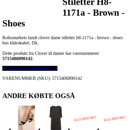
Stiletter H8-
1171a - Brown -
Shoes
Robomarkets fandt clover dame stiletter h8-1171a - brown - shoes
hos kldeskabet. Dk.
Dette produkt fra Clover til damer har varenummeret
5715406890142
.
Se prisen hos Klædeskabet.dk
VARENUMMER (SKU):
5715406890142
ANDRE KØBTE OGSÅ