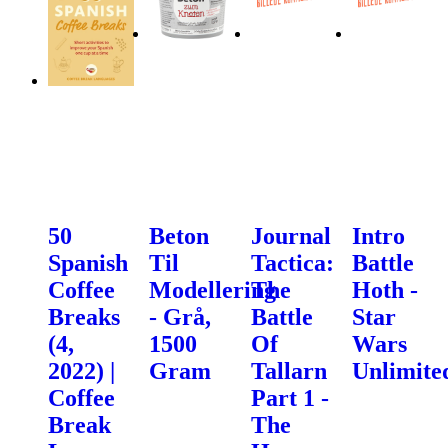
50
Beton
Journal
Intro
Spanish
Til
Tactica:
Battle
Coffee
Modellering
The
Hoth -
Breaks
- Grå,
Battle
Star
(4,
1500
Of
Wars
2022) |
Gram
Tallarn
Unlimite
Coffee
Part 1 -
Break
The