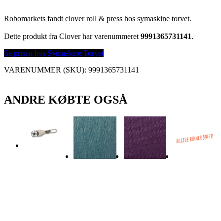
Robomarkets fandt clover roll & press hos symaskine torvet.
Dette produkt fra Clover har varenummeret
9991365731141
.
Se prisen hos Symaskine Torvet
VARENUMMER (SKU):
9991365731141
ANDRE KØBTE OGSÅ